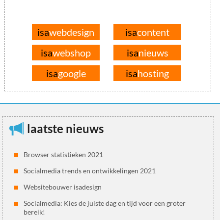
isa
webdesign
isa
content
isa
webshop
isa
nieuws
isa
google
isa
hosting
laatste nieuws
Browser statistieken 2021
Socialmedia trends en ontwikkelingen 2021
Websitebouwer isadesign
Socialmedia: Kies de juiste dag en tijd voor een groter
bereik!